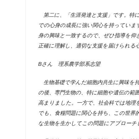
第二に、「生涯発達と支援」です。特に
での心身の成長に強い関心を持っていま
身の興味と一致するので、ぜひ指導を仰
正確に理解し、適切な支援を届けられる
B
さん 理系農学部系志望
生物基礎で学んだ細胞内共生に興味を持
の後、専門生物の、特に細胞や遺伝の範
高まりました。一方で、社会科では地理
でも、食糧問題に関心を持ち、この世界
な生物を生かしてこの問題にアプローチ