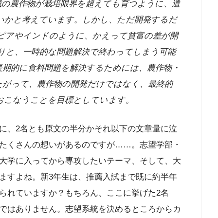
の農作物が栽培限界を超えても育つように、遺
いかと考えています。しかし、ただ開発するだ
ピアやインドのように、かえって貧富の差が開
りと、一時的な問題解決で終わってしまう可能
長期的に食料問題を解決するためには、農作物・
たがって、農作物の開発だけではなく、最終的
おこなうことを目標としています。
に、2名とも原文の半分かそれ以下の文章量に泣
たくさんの想いがあるのですが……。志望学部・
大学に入ってから専攻したいテーマ、そして、大
ますよね。新3年生は、推薦入試まで既に約半年
られていますか？もちろん、ここに挙げた2名
ではありません。志望系統を決めるところからカ